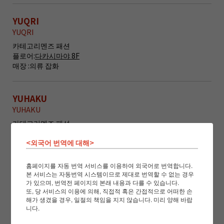
YUQRI
YUQRI
카테고리
멘즈 패션
플로어:
다카시마야 8F
매장 :
의류 잡화
YUHAKU
YUHAKU
카테고리
멘즈 패션
플로어:
다카시마야 8F
<외국어 번역에 대해>
매장 :
가죽 소품 지갑
홈페이지를 자동 번역 서비스를 이용하여 외국어로 번역합니다.
본 서비스는 자동번역 시스템이므로 제대로 번역할 수 없는 경우
YOKU MOKU
가 있으며, 번역전 페이지의 본래 내용과 다를 수 있습니다.
YOKU MOKU
또, 당 서비스의 이용에 의해, 직접적 혹은 간접적으로 어떠한 손
해가 생겼을 경우, 일절의 책임을 지지 않습니다. 미리 양해 바랍
카테고리
구르메
니다.
플로어:
다카시마야 B1F
매장 :
요코