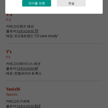
언어를 전환
캔슬
Y-3
Y-3
카테고리
멘즈 패션
플로어:
다카시마야 7F
매장 :
모드&트렌드 ‘CS case study’
Y's
Y's
카테고리
레이디스 패션
플로어:
다카시마야 6F
매장 :
컨템퍼러리 & 룩스
Yaoichi
Yaoichi
카테고리
구르메
플로어:
다카시마야 B2F