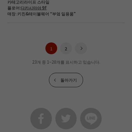
카테고리
라이프 스타일
플로어:
다카시마야 9F
매장 :
키친&테이블웨어 “부엌 일용품”
1
2
23개 중 1~20개를 표시하고 있습니다.
돌아가기