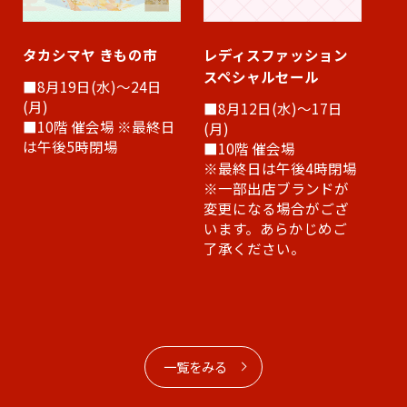
タカシマヤ きもの市
レディスファッション
8
スペシャルセール
■8月19日(水)～24日
(月)
■8月12日(水)～17日
■10階 催会場 ※最終日
(月)
は午後5時閉場
■10階 催会場
※最終日は午後4時閉場
※一部出店ブランドが
変更になる場合がござ
います。あらかじめご
了承ください。
一覧をみる