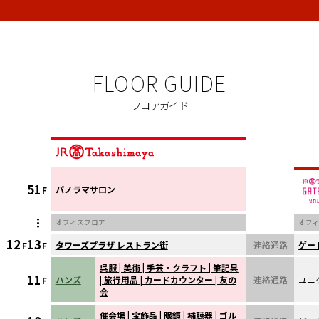
FLOOR GUIDE
フロアガイド
51
パノラマサロン
F
...
オフィスフロア
オフ
12
13
タワーズプラザ レストラン街
連絡通路
ゲー
F
F
呉服 | 美術 | 手芸・クラフト | 筆記具
11
ハンズ
| 旅行用品 | カードカウンター | 友の
連絡通路
ユニ
F
会
催会場 | 宝飾品 | 眼鏡 | 補聴器 | ゴル