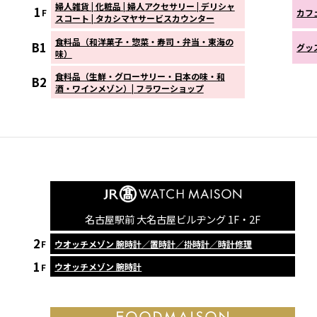
婦人雑貨 | 化粧品 | 婦人アクセサリー | デリシャ
1
カフ
F
スコート | タカシマヤサービスカウンター
食料品（和洋菓子・惣菜・寿司・弁当・東海の
B1
グッズ
味）
食料品（生鮮・グローサリー・日本の味・和
B2
酒・ワインメゾン）| フラワーショップ
名古屋駅前 大名古屋ビルヂング 1F・2F
2
ウオッチメゾン 腕時計／置時計／掛時計／時計修理
F
1
ウオッチメゾン 腕時計
F