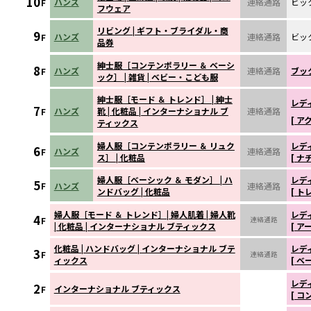
10
ハンズ
連絡通路
ビッ
F
フウェア
リビング | ギフト・ブライダル・商
9
ハンズ
連絡通路
ビッ
F
品券
紳士服［コンテンポラリー ＆ ベーシ
8
ハンズ
連絡通路
ブック
F
ック］ | 雑貨 | ベビー・こども服
紳士服［モード ＆ トレンド］ | 紳士
レディ
7
ハンズ
靴 | 化粧品 | インターナショナル ブ
連絡通路
F
[ ア
ティックス
婦人服［コンテンポラリー ＆ リュク
レディ
6
ハンズ
連絡通路
F
ス］ | 化粧品
[ ナ
婦人服［ベーシック ＆ モダン］ | ハ
レディ
5
ハンズ
連絡通路
F
ンドバッグ | 化粧品
[ ト
婦人服［モード ＆ トレンド］| 婦人肌着 | 婦人靴
レディ
4
F
連絡通路
| 化粧品 | インターナショナル ブティックス
[ ア
化粧品 | ハンドバッグ | インターナショナル ブテ
レディ
3
F
連絡通路
ィックス
[ 
レディ
2
インターナショナル ブティックス
F
[ 