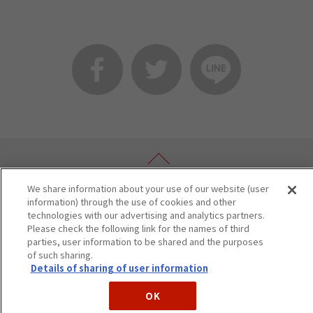
We share information about your use of our website (user
information) through the use of cookies and other
technologies with our advertising and analytics partners.
Please check the following link for the names of third
parties, user information to be shared and the purposes
〒450-6001名古屋市中村區名站一丁目1番4號
of such sharing.
Details of sharing of user information
©JR Tokai Takashimaya Co,Ltd.
OK