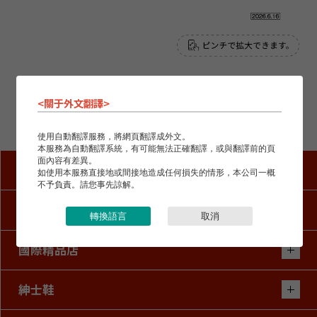
<關于外文翻譯>
經營品牌一覽
※經營品牌有變更的可能性。
使用自動翻譯服務，將網頁翻譯成外文。
本服務為自動翻譯系統，有可能無法正確翻譯，或與翻譯前的頁
面內容有差異。
模式與趨勢
如使用本服務直接地或間接地造成任何損失的情形，本公司一概
不予負責。請您事先諒解。
CS case study
轉換語言
取消
國際精品店
紳士鞋