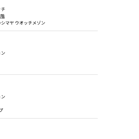
ッチ
2階
シマヤ ウオッチメゾン
ョン
ョン
プ