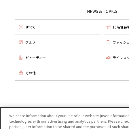
NEWS & TOPICS
すべて
10階催会
グルメ
ファッシ
ビューティー
ライフス
その他
We share information about your use of our website (user information
technologies with our advertising and analytics partners. Please check
parties, user information to be shared and the purposes of such shar