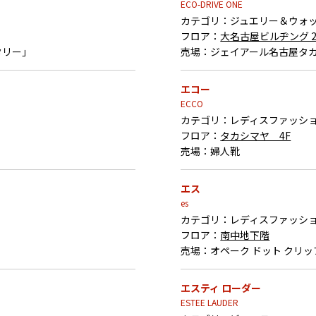
ECO-DRIVE ONE
カテゴリ：
ジュエリー＆ウォ
フロア：
大名古屋ビルヂング 
タリー」
売場：
ジェイアール名古屋タカ
エコー
ECCO
カテゴリ：
レディスファッシ
フロア：
タカシマヤ 4F
売場：
婦人靴
エス
es
カテゴリ：
レディスファッシ
フロア：
南中地下階
売場：
オペーク ドット クリッ
エスティ ローダー
ESTEE LAUDER