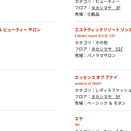
カテゴリ：
ビューティー
フロア：
タカシマヤ 3F
売場：
化粧品
ル ビューティー サロン
エステティックリゾート ソシエ 
Esthetic resort SOCIE 245
カテゴリ：
その他
フロア：
タカシマヤ 51F
売場：
パノラマサロン
エッセンス オブ アナイ
essence of ANAYI
カテゴリ：
レディスファッシ
フロア：
タカシマヤ 5F
売場：
ベーシック ＆ モダン
エテ
ete