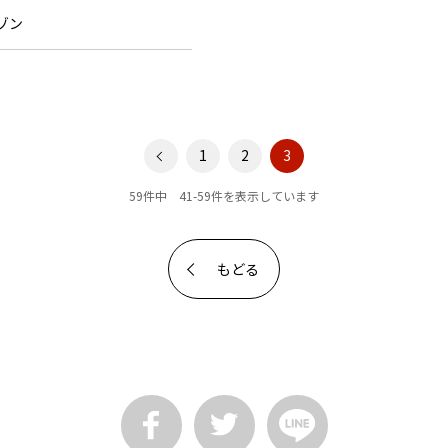
ゾン
1
2
3
59件中 41-59件を表示しています
もどる