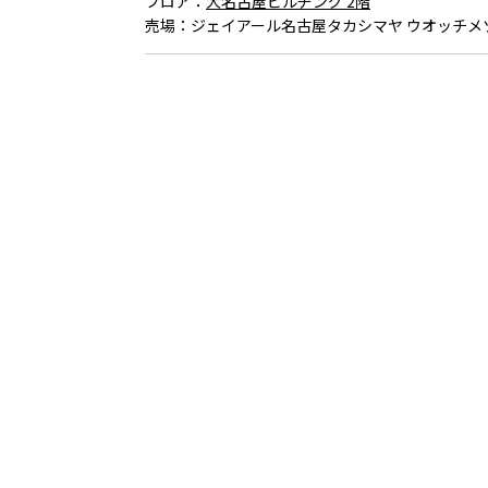
フロア：
大名古屋ビルヂング 2階
売場：
ジェイアール名古屋タカシマヤ ウオッチメ