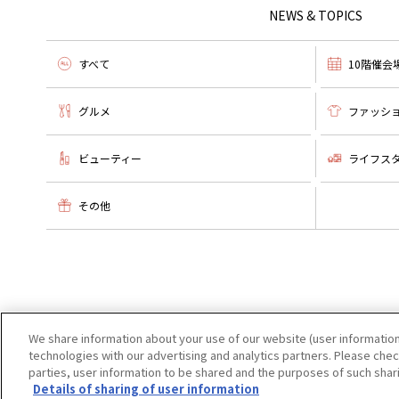
NEWS & TOPICS
すべて
10階催会
グルメ
ファッシ
ビューティー
ライフス
その他
We share information about your use of our website (user information
technologies with our advertising and analytics partners. Please check
parties, user information to be shared and the purposes of such shar
Details of sharing of user information