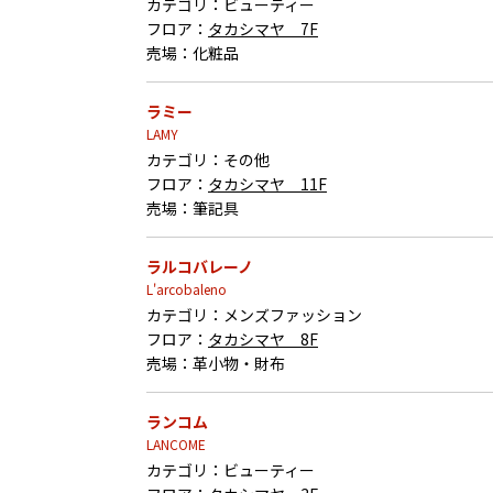
カテゴリ：
ビューティー
フロア：
タカシマヤ 7F
売場：
化粧品
ラミー
LAMY
カテゴリ：
その他
フロア：
タカシマヤ 11F
売場：
筆記具
ラルコバレーノ
L'arcobaleno
カテゴリ：
メンズファッション
フロア：
タカシマヤ 8F
売場：
革小物・財布
ランコム
LANCOME
カテゴリ：
ビューティー