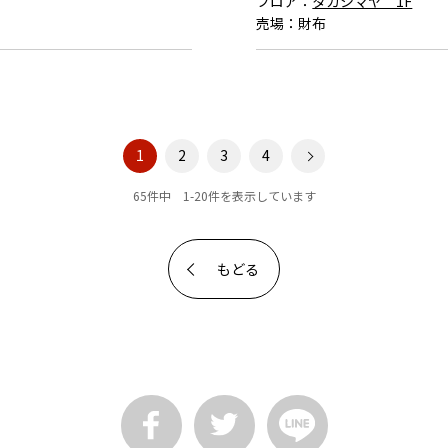
フロア：
タカシマヤ 1F
売場：
財布
1
2
3
4
65件中 1-20件を表示しています
もどる