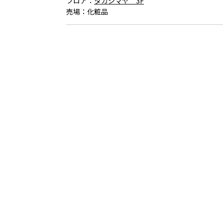
フロア：
タカシマヤ 3F
売場：
化粧品