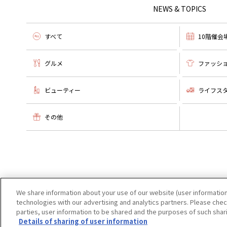
NEWS & TOPICS
すべて
10階催会
グルメ
ファッシ
ビューティー
ライフス
その他
We share information about your use of our website (user information
technologies with our advertising and analytics partners. Please check
parties, user information to be shared and the purposes of such shar
Details of sharing of user information