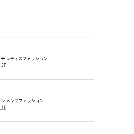
チ レディスファッション
3F
ン メンズファッション
7F