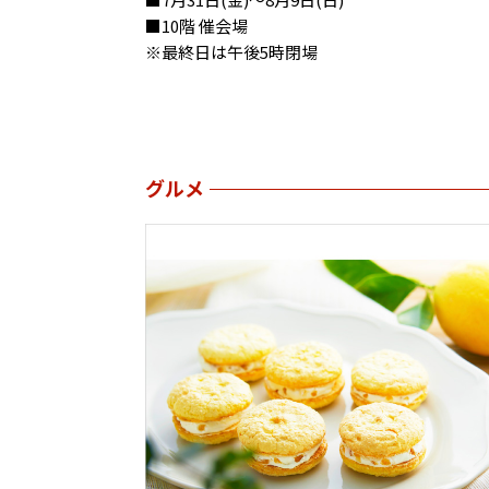
■10階 催会場
※最終日は午後5時閉場
グルメ