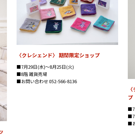
〈クレシェンド〉 期間限定ショップ
■7月29日(水)〜8月25日(火)
■8階 雑貨売場
■お問い合わせ 052-566-8136
〈
プ
■7
■
■お
ッ